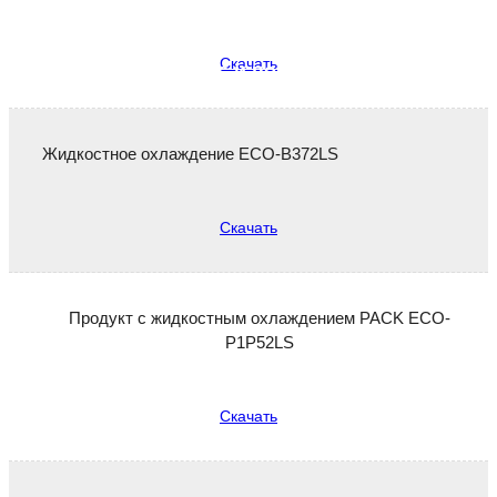
Скачать
Сервис и поддержка
Жидкостное охлаждение ECO-B372LS
Скачать
Продукт с жидкостным охлаждением PACK ECO-
P1P52LS
Скачать