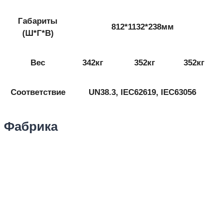
Габариты
812*1132*238мм
(Ш*Г*В)
Вес
342кг
352кг
352кг
Соответствие
UN38.3, IEC62619, IEC63056
Фабрика