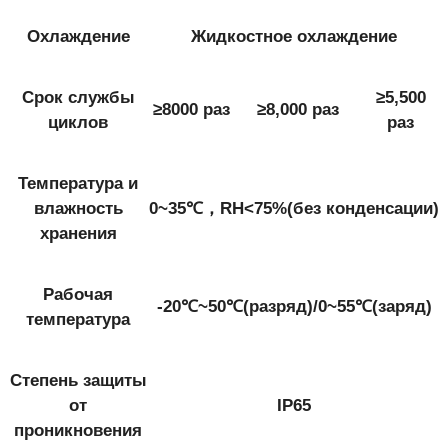
Охлаждение
Жидкостное охлаждение
Срок службы
≥5,500
≥8000 раз
≥8,000 раз
циклов
раз
Температура и
влажность
0~35℃，RH<75%(без конденсации)
хранения
Рабочая
-20℃~50℃(разряд)/0~55℃(заряд)
температура
Степень защиты
от
IP65
проникновения