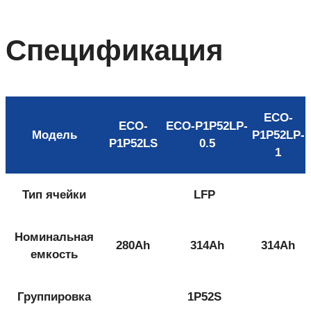
Спецификация
ECO-
ECO-
ECO-P1P52LP-
Модель
P1P52LP-
P1P52LS
0.5
1
Тип ячейки
LFP
Номинальная
280Ah
314Ah
314Ah
емкость
Группировка
1P52S