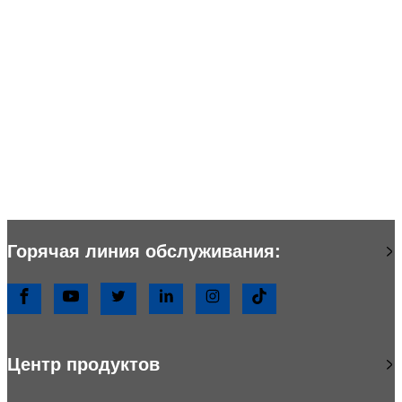
Основные ценности
· Создание ценности для клиентов
· Делиться ценностью с сотрудниками
· Вносить ценность в общество
Горячая линия обслуживания:
Центр продуктов